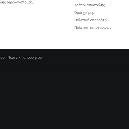
ηλής ωρολογοποιϊας.
Τρόποι αποστολής
Όροι χρήσης
Πολιτική απορρήτου
Πολιτική επιστροφών
ece -
Πολιτική απορρήτου