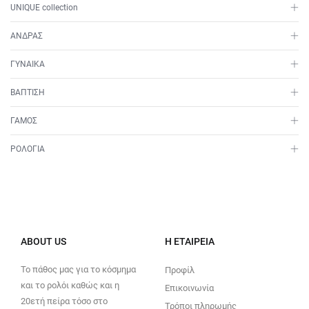
UNIQUE collection
ΑΝΔΡΑΣ
ΓΥΝΑΙΚΑ
ΒΑΠΤΙΣΗ
ΓΑΜΟΣ
ΡΟΛΟΓΙΑ
ABOUT US
Η ΕΤΑΙΡΕΊΑ
Το πάθος μας για το κόσμημα
Προφίλ
και το ρολόι καθώς και η
Επικοινωνία
20ετή πείρα τόσο στο
Τρόποι πληρωμής