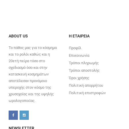
ABOUT US
Η ΕΤΑΙΡΕΊΑ
Το πάθος μας για το κόσμημα
Προφίλ
και το ρολόι καθώς και η
Επικοινωνία
20ετή πείρα τόσο στο
Τρόποι πληρωμής
σχεδιασμό όσο και στην
Τρόποι αποστολής
κατασκευή κοσμημάτων
Όροι χρήσης
αποτέλεσαν προνόμοιο
Πολιτική απορρήτου
υπεροχής στον κόσμο της
Πολιτική επιστροφών
χρυσοχοϊας και της υψηλής
ωρολογοποιϊας.
NEWSLETTER