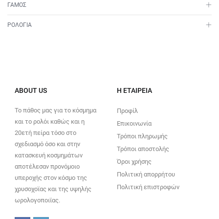
ΓΑΜΟΣ
ΡΟΛΟΓΙΑ
ABOUT US
Η ΕΤΑΙΡΕΊΑ
Το πάθος μας για το κόσμημα
Προφίλ
και το ρολόι καθώς και η
Επικοινωνία
20ετή πείρα τόσο στο
Τρόποι πληρωμής
σχεδιασμό όσο και στην
Τρόποι αποστολής
κατασκευή κοσμημάτων
Όροι χρήσης
αποτέλεσαν προνόμοιο
Πολιτική απορρήτου
υπεροχής στον κόσμο της
Πολιτική επιστροφών
χρυσοχοϊας και της υψηλής
ωρολογοποιϊας.