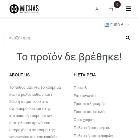
0
Tog
navi
EURO €
Το προϊόν δε βρέθηκε!
ABOUT US
Η ΕΤΑΙΡΕΊΑ
Το πάθος μας για το κόσμημα
Προφίλ
και το ρολόι καθώς και η
Επικοινωνία
20ετή πείρα τόσο στο
Τρόποι πληρωμής
σχεδιασμό όσο και στην
Τρόποι αποστολής
κατασκευή κοσμημάτων
Όροι χρήσης
αποτέλεσαν προνόμοιο
Πολιτική απορρήτου
υπεροχής στον κόσμο της
Πολιτική επιστροφών
χρυσοχοϊας και της υψηλής